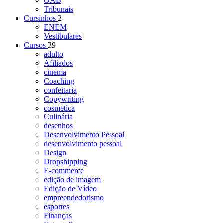
OAB
Tribunais
Cursinhos
2
ENEM
Vestibulares
Cursos
39
adulto
Afiliados
cinema
Coaching
confeitaria
Copywriting
cosmetica
Culinária
desenhos
Desenvolvimento Pessoal
desenvolvimento pessoal
Design
Dropshipping
E-commerce
edição de imagem
Edição de Vídeo
empreendedorismo
esportes
Finanças