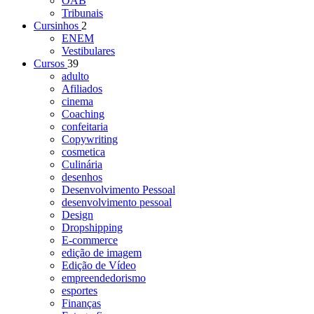
OAB
Tribunais
Cursinhos
2
ENEM
Vestibulares
Cursos
39
adulto
Afiliados
cinema
Coaching
confeitaria
Copywriting
cosmetica
Culinária
desenhos
Desenvolvimento Pessoal
desenvolvimento pessoal
Design
Dropshipping
E-commerce
edição de imagem
Edição de Vídeo
empreendedorismo
esportes
Finanças