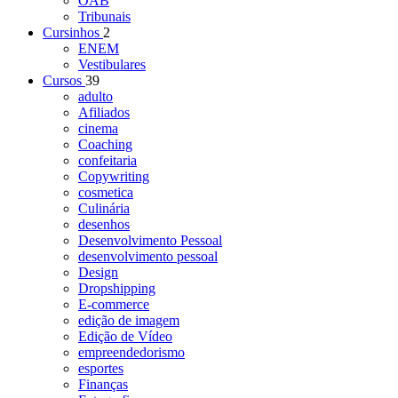
OAB
Tribunais
Cursinhos
2
ENEM
Vestibulares
Cursos
39
adulto
Afiliados
cinema
Coaching
confeitaria
Copywriting
cosmetica
Culinária
desenhos
Desenvolvimento Pessoal
desenvolvimento pessoal
Design
Dropshipping
E-commerce
edição de imagem
Edição de Vídeo
empreendedorismo
esportes
Finanças