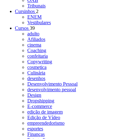
OAB
Tribunais
Cursinhos
2
ENEM
Vestibulares
Cursos
39
adulto
Afiliados
cinema
Coaching
confeitaria
Copywriting
cosmetica
Culinária
desenhos
Desenvolvimento Pessoal
desenvolvimento pessoal
Design
Dropshipping
E-commerce
edição de imagem
Edição de Vídeo
empreendedorismo
esportes
Finanças