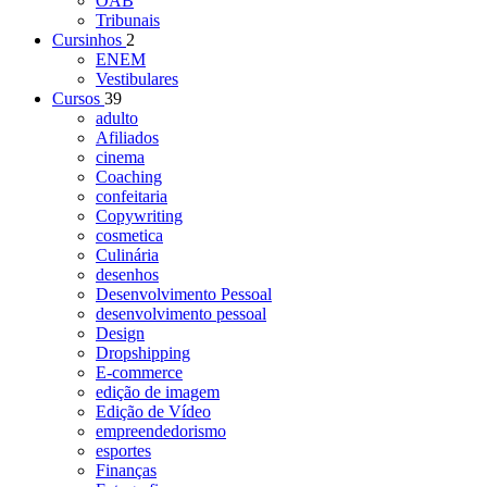
OAB
Tribunais
Cursinhos
2
ENEM
Vestibulares
Cursos
39
adulto
Afiliados
cinema
Coaching
confeitaria
Copywriting
cosmetica
Culinária
desenhos
Desenvolvimento Pessoal
desenvolvimento pessoal
Design
Dropshipping
E-commerce
edição de imagem
Edição de Vídeo
empreendedorismo
esportes
Finanças