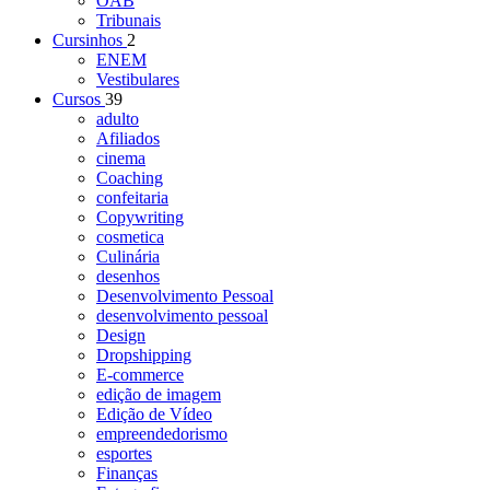
OAB
Tribunais
Cursinhos
2
ENEM
Vestibulares
Cursos
39
adulto
Afiliados
cinema
Coaching
confeitaria
Copywriting
cosmetica
Culinária
desenhos
Desenvolvimento Pessoal
desenvolvimento pessoal
Design
Dropshipping
E-commerce
edição de imagem
Edição de Vídeo
empreendedorismo
esportes
Finanças