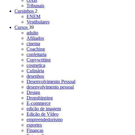
OAB
Tribunais
Cursinhos
2
ENEM
Vestibulares
Cursos
39
adulto
Afiliados
cinema
Coaching
confeitaria
Copywriting
cosmetica
Culinária
desenhos
Desenvolvimento Pessoal
desenvolvimento pessoal
Design
Dropshipping
E-commerce
edição de imagem
Edição de Vídeo
empreendedorismo
esportes
Finanças