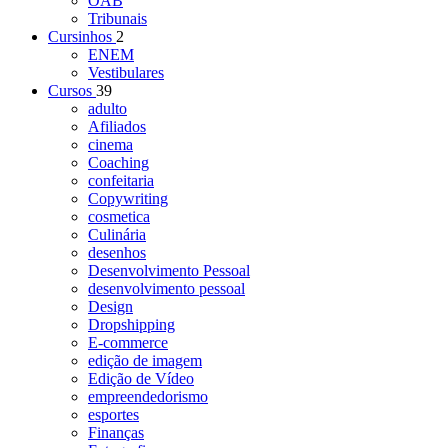
OAB
Tribunais
Cursinhos
2
ENEM
Vestibulares
Cursos
39
adulto
Afiliados
cinema
Coaching
confeitaria
Copywriting
cosmetica
Culinária
desenhos
Desenvolvimento Pessoal
desenvolvimento pessoal
Design
Dropshipping
E-commerce
edição de imagem
Edição de Vídeo
empreendedorismo
esportes
Finanças