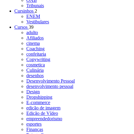
OAB
Tribunais
Cursinhos
2
ENEM
Vestibulares
Cursos
39
adulto
Afiliados
cinema
Coaching
confeitaria
Copywriting
cosmetica
Culinária
desenhos
Desenvolvimento Pessoal
desenvolvimento pessoal
Design
Dropshipping
E-commerce
edição de imagem
Edição de Vídeo
empreendedorismo
esportes
Finanças