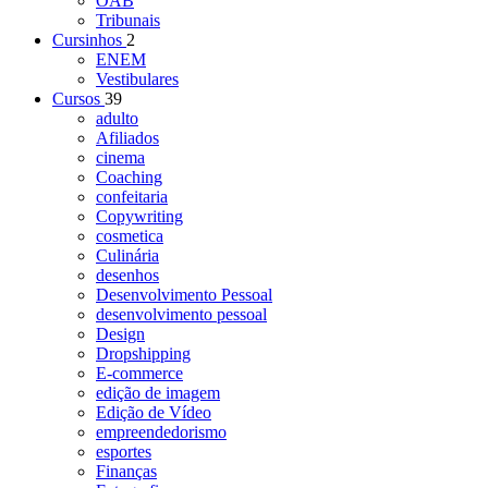
OAB
Tribunais
Cursinhos
2
ENEM
Vestibulares
Cursos
39
adulto
Afiliados
cinema
Coaching
confeitaria
Copywriting
cosmetica
Culinária
desenhos
Desenvolvimento Pessoal
desenvolvimento pessoal
Design
Dropshipping
E-commerce
edição de imagem
Edição de Vídeo
empreendedorismo
esportes
Finanças