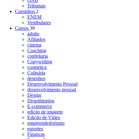
OAB
Tribunais
Cursinhos
2
ENEM
Vestibulares
Cursos
39
adulto
Afiliados
cinema
Coaching
confeitaria
Copywriting
cosmetica
Culinária
desenhos
Desenvolvimento Pessoal
desenvolvimento pessoal
Design
Dropshipping
E-commerce
edição de imagem
Edição de Vídeo
empreendedorismo
esportes
Finanças