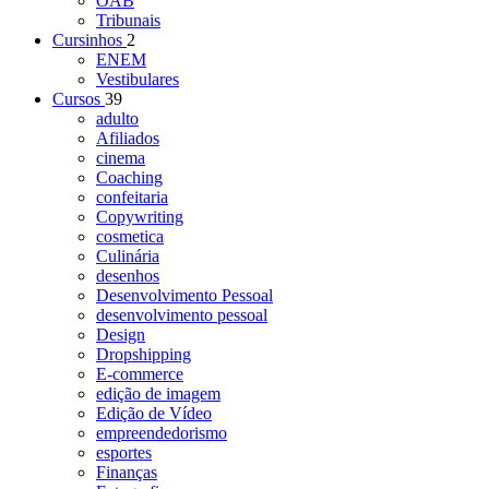
OAB
Tribunais
Cursinhos
2
ENEM
Vestibulares
Cursos
39
adulto
Afiliados
cinema
Coaching
confeitaria
Copywriting
cosmetica
Culinária
desenhos
Desenvolvimento Pessoal
desenvolvimento pessoal
Design
Dropshipping
E-commerce
edição de imagem
Edição de Vídeo
empreendedorismo
esportes
Finanças