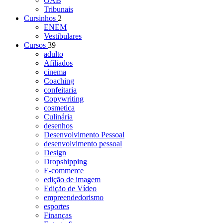
OAB
Tribunais
Cursinhos
2
ENEM
Vestibulares
Cursos
39
adulto
Afiliados
cinema
Coaching
confeitaria
Copywriting
cosmetica
Culinária
desenhos
Desenvolvimento Pessoal
desenvolvimento pessoal
Design
Dropshipping
E-commerce
edição de imagem
Edição de Vídeo
empreendedorismo
esportes
Finanças