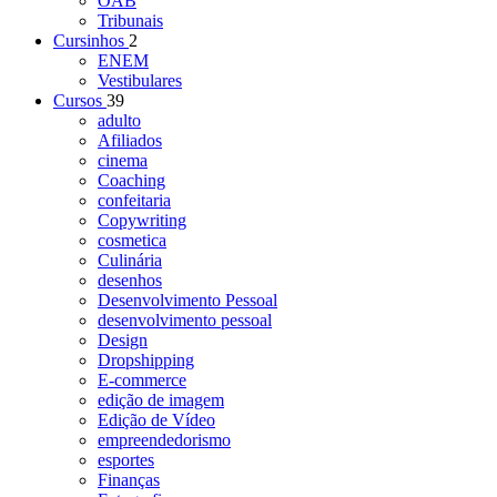
OAB
Tribunais
Cursinhos
2
ENEM
Vestibulares
Cursos
39
adulto
Afiliados
cinema
Coaching
confeitaria
Copywriting
cosmetica
Culinária
desenhos
Desenvolvimento Pessoal
desenvolvimento pessoal
Design
Dropshipping
E-commerce
edição de imagem
Edição de Vídeo
empreendedorismo
esportes
Finanças