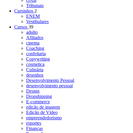
OAB
Tribunais
Cursinhos
2
ENEM
Vestibulares
Cursos
39
adulto
Afiliados
cinema
Coaching
confeitaria
Copywriting
cosmetica
Culinária
desenhos
Desenvolvimento Pessoal
desenvolvimento pessoal
Design
Dropshipping
E-commerce
edição de imagem
Edição de Vídeo
empreendedorismo
esportes
Finanças