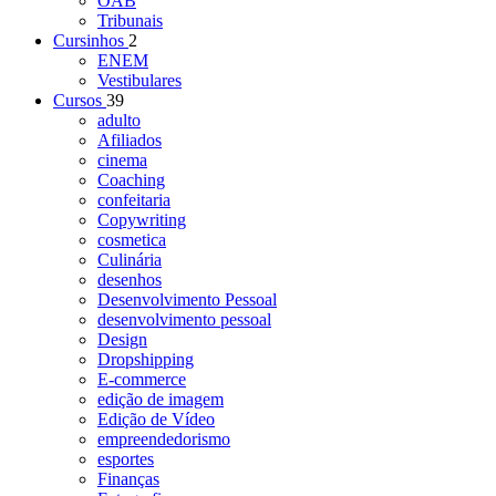
OAB
Tribunais
Cursinhos
2
ENEM
Vestibulares
Cursos
39
adulto
Afiliados
cinema
Coaching
confeitaria
Copywriting
cosmetica
Culinária
desenhos
Desenvolvimento Pessoal
desenvolvimento pessoal
Design
Dropshipping
E-commerce
edição de imagem
Edição de Vídeo
empreendedorismo
esportes
Finanças