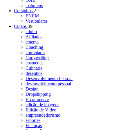
OAB
Tribunais
Cursinhos
2
ENEM
Vestibulares
Cursos
39
adulto
Afiliados
cinema
Coaching
confeitaria
Copywriting
cosmetica
Culinária
desenhos
Desenvolvimento Pessoal
desenvolvimento pessoal
Design
Dropshipping
E-commerce
edição de imagem
Edição de Vídeo
empreendedorismo
esportes
Finanças