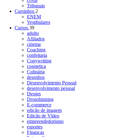
OAB
Tribunais
Cursinhos
2
ENEM
Vestibulares
Cursos
39
adulto
Afiliados
cinema
Coaching
confeitaria
Copywriting
cosmetica
Culinária
desenhos
Desenvolvimento Pessoal
desenvolvimento pessoal
Design
Dropshipping
E-commerce
edição de imagem
Edição de Vídeo
empreendedorismo
esportes
Finanças