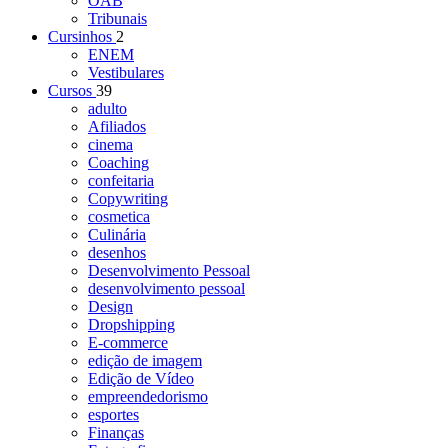
OAB
Tribunais
Cursinhos
2
ENEM
Vestibulares
Cursos
39
adulto
Afiliados
cinema
Coaching
confeitaria
Copywriting
cosmetica
Culinária
desenhos
Desenvolvimento Pessoal
desenvolvimento pessoal
Design
Dropshipping
E-commerce
edição de imagem
Edição de Vídeo
empreendedorismo
esportes
Finanças