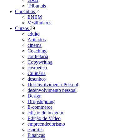
OAB
Tribunais
Cursinhos
2
ENEM
Vestibulares
Cursos
39
adulto
Afiliados
cinema
Coaching
confeitaria
Copywriting
cosmetica
Culinária
desenhos
Desenvolvimento Pessoal
desenvolvimento pessoal
Design
Dropshipping
E-commerce
edição de imagem
Edição de Vídeo
empreendedorismo
esportes
Finanças