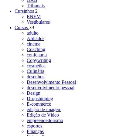
OAB
Tribunais
Cursinhos
2
ENEM
Vestibulares
Cursos
39
adulto
Afiliados
cinema
Coaching
confeitaria
Copywriting
cosmetica
Culinária
desenhos
Desenvolvimento Pessoal
desenvolvimento pessoal
Design
Dropshipping
E-commerce
edição de imagem
Edição de Vídeo
empreendedorismo
esportes
Finanças