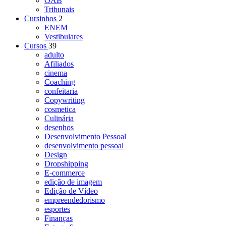
OAB
Tribunais
Cursinhos
2
ENEM
Vestibulares
Cursos
39
adulto
Afiliados
cinema
Coaching
confeitaria
Copywriting
cosmetica
Culinária
desenhos
Desenvolvimento Pessoal
desenvolvimento pessoal
Design
Dropshipping
E-commerce
edição de imagem
Edição de Vídeo
empreendedorismo
esportes
Finanças