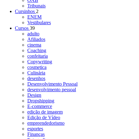
OAB
Tribunais
Cursinhos
2
ENEM
Vestibulares
Cursos
39
adulto
Afiliados
cinema
Coaching
confeitaria
Copywriting
cosmetica
Culinária
desenhos
Desenvolvimento Pessoal
desenvolvimento pessoal
Design
Dropshipping
E-commerce
edição de imagem
Edição de Vídeo
empreendedorismo
esportes
Finanças