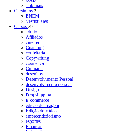
OAB
Tribunais
Cursinhos
2
ENEM
Vestibulares
Cursos
39
adulto
Afiliados
cinema
Coaching
confeitaria
Copywriting
cosmetica
Culinária
desenhos
Desenvolvimento Pessoal
desenvolvimento pessoal
Design
Dropshipping
E-commerce
edição de imagem
Edição de Vídeo
empreendedorismo
esportes
Finanças