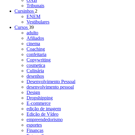
OAB
Tribunais
Cursinhos
2
ENEM
Vestibulares
Cursos
39
adulto
Afiliados
cinema
Coaching
confeitaria
Copywriting
cosmetica
Culinária
desenhos
Desenvolvimento Pessoal
desenvolvimento pessoal
Design
Dropshipping
E-commerce
edição de imagem
Edição de Vídeo
empreendedorismo
esportes
Finanças