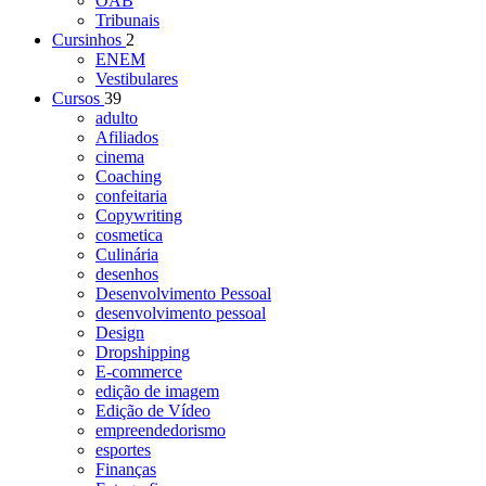
OAB
Tribunais
Cursinhos
2
ENEM
Vestibulares
Cursos
39
adulto
Afiliados
cinema
Coaching
confeitaria
Copywriting
cosmetica
Culinária
desenhos
Desenvolvimento Pessoal
desenvolvimento pessoal
Design
Dropshipping
E-commerce
edição de imagem
Edição de Vídeo
empreendedorismo
esportes
Finanças