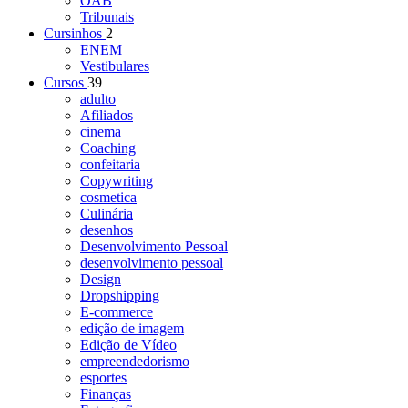
OAB
Tribunais
Cursinhos
2
ENEM
Vestibulares
Cursos
39
adulto
Afiliados
cinema
Coaching
confeitaria
Copywriting
cosmetica
Culinária
desenhos
Desenvolvimento Pessoal
desenvolvimento pessoal
Design
Dropshipping
E-commerce
edição de imagem
Edição de Vídeo
empreendedorismo
esportes
Finanças