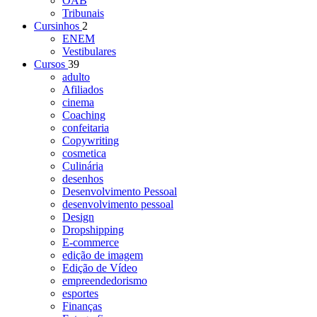
OAB
Tribunais
Cursinhos
2
ENEM
Vestibulares
Cursos
39
adulto
Afiliados
cinema
Coaching
confeitaria
Copywriting
cosmetica
Culinária
desenhos
Desenvolvimento Pessoal
desenvolvimento pessoal
Design
Dropshipping
E-commerce
edição de imagem
Edição de Vídeo
empreendedorismo
esportes
Finanças