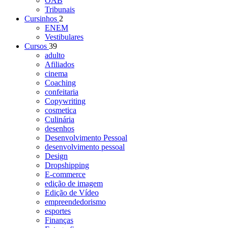
OAB
Tribunais
Cursinhos
2
ENEM
Vestibulares
Cursos
39
adulto
Afiliados
cinema
Coaching
confeitaria
Copywriting
cosmetica
Culinária
desenhos
Desenvolvimento Pessoal
desenvolvimento pessoal
Design
Dropshipping
E-commerce
edição de imagem
Edição de Vídeo
empreendedorismo
esportes
Finanças