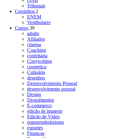
OAB
Tribunais
Cursinhos
2
ENEM
Vestibulares
Cursos
39
adulto
Afiliados
cinema
Coaching
confeitaria
Copywriting
cosmetica
Culinária
desenhos
Desenvolvimento Pessoal
desenvolvimento pessoal
Design
Dropshipping
E-commerce
edição de imagem
Edição de Vídeo
empreendedorismo
esportes
Finanças