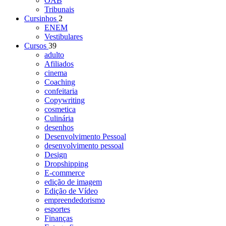
OAB
Tribunais
Cursinhos
2
ENEM
Vestibulares
Cursos
39
adulto
Afiliados
cinema
Coaching
confeitaria
Copywriting
cosmetica
Culinária
desenhos
Desenvolvimento Pessoal
desenvolvimento pessoal
Design
Dropshipping
E-commerce
edição de imagem
Edição de Vídeo
empreendedorismo
esportes
Finanças