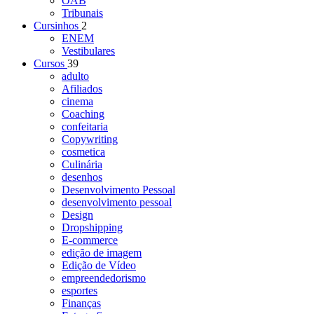
OAB
Tribunais
Cursinhos
2
ENEM
Vestibulares
Cursos
39
adulto
Afiliados
cinema
Coaching
confeitaria
Copywriting
cosmetica
Culinária
desenhos
Desenvolvimento Pessoal
desenvolvimento pessoal
Design
Dropshipping
E-commerce
edição de imagem
Edição de Vídeo
empreendedorismo
esportes
Finanças