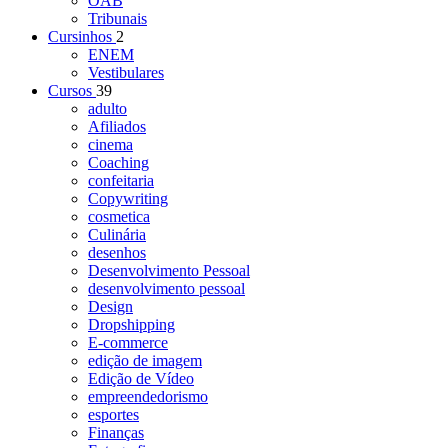
OAB
Tribunais
Cursinhos
2
ENEM
Vestibulares
Cursos
39
adulto
Afiliados
cinema
Coaching
confeitaria
Copywriting
cosmetica
Culinária
desenhos
Desenvolvimento Pessoal
desenvolvimento pessoal
Design
Dropshipping
E-commerce
edição de imagem
Edição de Vídeo
empreendedorismo
esportes
Finanças