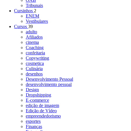
OAB
Tribunais
Cursinhos
2
ENEM
Vestibulares
Cursos
39
adulto
Afiliados
cinema
Coaching
confeitaria
Copywriting
cosmetica
Culinária
desenhos
Desenvolvimento Pessoal
desenvolvimento pessoal
Design
Dropshipping
E-commerce
edição de imagem
Edição de Vídeo
empreendedorismo
esportes
Finanças