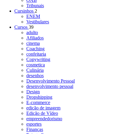
OAB
Tribunais
Cursinhos
2
ENEM
Vestibulares
Cursos
39
adulto
Afiliados
cinema
Coaching
confeitaria
Copywriting
cosmetica
Culinária
desenhos
Desenvolvimento Pessoal
desenvolvimento pessoal
Design
Dropshipping
E-commerce
edição de imagem
Edição de Vídeo
empreendedorismo
esportes
Finanças