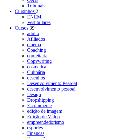
OAB
Tribunais
Cursinhos
2
ENEM
Vestibulares
Cursos
39
adulto
Afiliados
cinema
Coaching
confeitaria
Copywriting
cosmetica
Culinária
desenhos
Desenvolvimento Pessoal
desenvolvimento pessoal
Design
Dropshipping
E-commerce
edição de imagem
Edição de Vídeo
empreendedorismo
esportes
Finanças