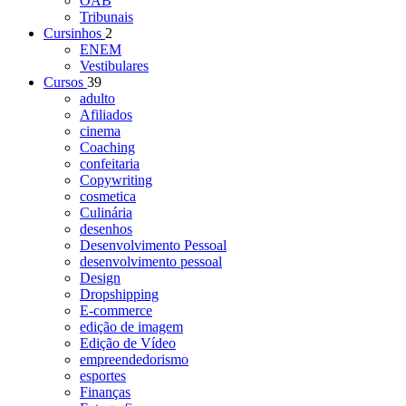
OAB
Tribunais
Cursinhos
2
ENEM
Vestibulares
Cursos
39
adulto
Afiliados
cinema
Coaching
confeitaria
Copywriting
cosmetica
Culinária
desenhos
Desenvolvimento Pessoal
desenvolvimento pessoal
Design
Dropshipping
E-commerce
edição de imagem
Edição de Vídeo
empreendedorismo
esportes
Finanças