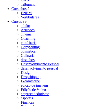
OAB
Tribunais
Cursinhos
2
ENEM
Vestibulares
Cursos
39
adulto
Afiliados
cinema
Coaching
confeitaria
Copywriting
cosmetica
Culinária
desenhos
Desenvolvimento Pessoal
desenvolvimento pessoal
Design
Dropshipping
E-commerce
edição de imagem
Edição de Vídeo
empreendedorismo
esportes
Finanças