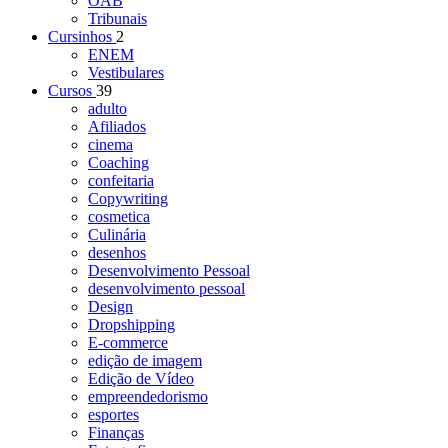
OAB
Tribunais
Cursinhos
2
ENEM
Vestibulares
Cursos
39
adulto
Afiliados
cinema
Coaching
confeitaria
Copywriting
cosmetica
Culinária
desenhos
Desenvolvimento Pessoal
desenvolvimento pessoal
Design
Dropshipping
E-commerce
edição de imagem
Edição de Vídeo
empreendedorismo
esportes
Finanças