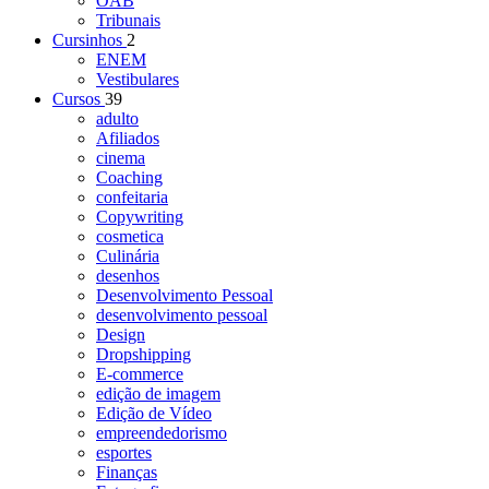
OAB
Tribunais
Cursinhos
2
ENEM
Vestibulares
Cursos
39
adulto
Afiliados
cinema
Coaching
confeitaria
Copywriting
cosmetica
Culinária
desenhos
Desenvolvimento Pessoal
desenvolvimento pessoal
Design
Dropshipping
E-commerce
edição de imagem
Edição de Vídeo
empreendedorismo
esportes
Finanças