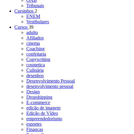
OAB
Tribunais
Cursinhos
2
ENEM
Vestibulares
Cursos
39
adulto
Afiliados
cinema
Coaching
confeitaria
Copywriting
cosmetica
Culinária
desenhos
Desenvolvimento Pessoal
desenvolvimento pessoal
Design
Dropshipping
E-commerce
edição de imagem
Edição de Vídeo
empreendedorismo
esportes
Finanças