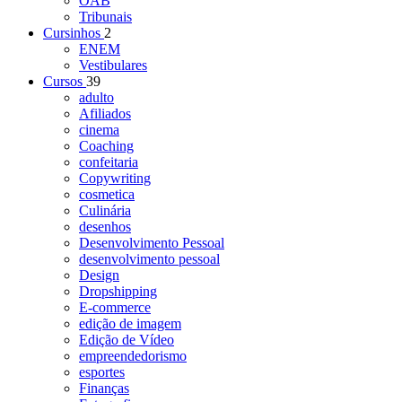
OAB
Tribunais
Cursinhos
2
ENEM
Vestibulares
Cursos
39
adulto
Afiliados
cinema
Coaching
confeitaria
Copywriting
cosmetica
Culinária
desenhos
Desenvolvimento Pessoal
desenvolvimento pessoal
Design
Dropshipping
E-commerce
edição de imagem
Edição de Vídeo
empreendedorismo
esportes
Finanças