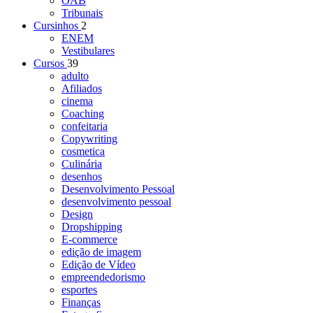
OAB
Tribunais
Cursinhos
2
ENEM
Vestibulares
Cursos
39
adulto
Afiliados
cinema
Coaching
confeitaria
Copywriting
cosmetica
Culinária
desenhos
Desenvolvimento Pessoal
desenvolvimento pessoal
Design
Dropshipping
E-commerce
edição de imagem
Edição de Vídeo
empreendedorismo
esportes
Finanças