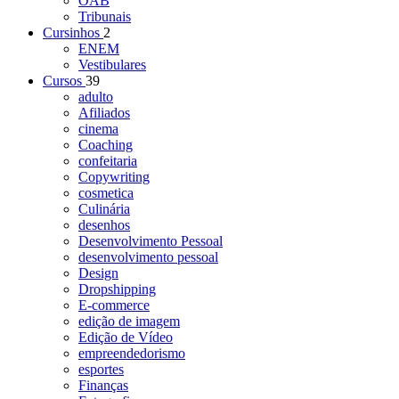
OAB
Tribunais
Cursinhos
2
ENEM
Vestibulares
Cursos
39
adulto
Afiliados
cinema
Coaching
confeitaria
Copywriting
cosmetica
Culinária
desenhos
Desenvolvimento Pessoal
desenvolvimento pessoal
Design
Dropshipping
E-commerce
edição de imagem
Edição de Vídeo
empreendedorismo
esportes
Finanças