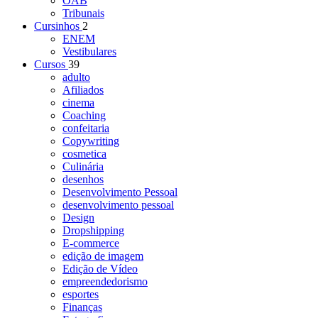
OAB
Tribunais
Cursinhos
2
ENEM
Vestibulares
Cursos
39
adulto
Afiliados
cinema
Coaching
confeitaria
Copywriting
cosmetica
Culinária
desenhos
Desenvolvimento Pessoal
desenvolvimento pessoal
Design
Dropshipping
E-commerce
edição de imagem
Edição de Vídeo
empreendedorismo
esportes
Finanças