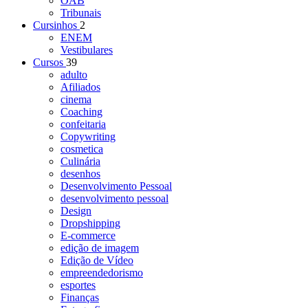
OAB
Tribunais
Cursinhos
2
ENEM
Vestibulares
Cursos
39
adulto
Afiliados
cinema
Coaching
confeitaria
Copywriting
cosmetica
Culinária
desenhos
Desenvolvimento Pessoal
desenvolvimento pessoal
Design
Dropshipping
E-commerce
edição de imagem
Edição de Vídeo
empreendedorismo
esportes
Finanças