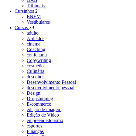
OAB
Tribunais
Cursinhos
2
ENEM
Vestibulares
Cursos
39
adulto
Afiliados
cinema
Coaching
confeitaria
Copywriting
cosmetica
Culinária
desenhos
Desenvolvimento Pessoal
desenvolvimento pessoal
Design
Dropshipping
E-commerce
edição de imagem
Edição de Vídeo
empreendedorismo
esportes
Finanças