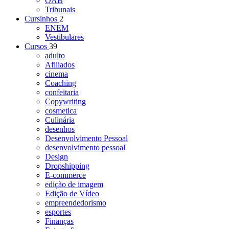
OAB
Tribunais
Cursinhos
2
ENEM
Vestibulares
Cursos
39
adulto
Afiliados
cinema
Coaching
confeitaria
Copywriting
cosmetica
Culinária
desenhos
Desenvolvimento Pessoal
desenvolvimento pessoal
Design
Dropshipping
E-commerce
edição de imagem
Edição de Vídeo
empreendedorismo
esportes
Finanças