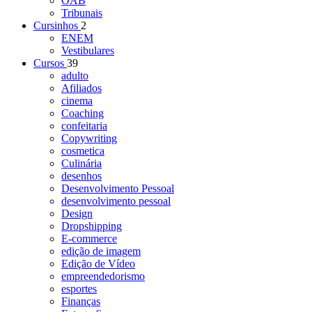
OAB
Tribunais
Cursinhos
2
ENEM
Vestibulares
Cursos
39
adulto
Afiliados
cinema
Coaching
confeitaria
Copywriting
cosmetica
Culinária
desenhos
Desenvolvimento Pessoal
desenvolvimento pessoal
Design
Dropshipping
E-commerce
edição de imagem
Edição de Vídeo
empreendedorismo
esportes
Finanças