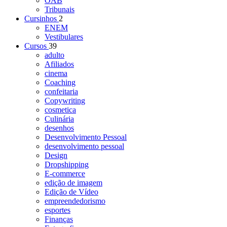
OAB
Tribunais
Cursinhos
2
ENEM
Vestibulares
Cursos
39
adulto
Afiliados
cinema
Coaching
confeitaria
Copywriting
cosmetica
Culinária
desenhos
Desenvolvimento Pessoal
desenvolvimento pessoal
Design
Dropshipping
E-commerce
edição de imagem
Edição de Vídeo
empreendedorismo
esportes
Finanças